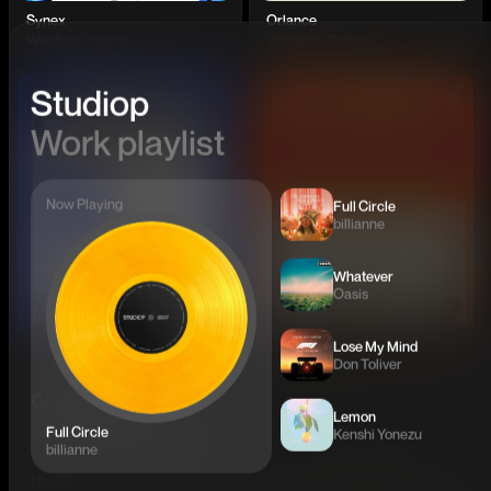
Synex
Orlance
Webflow · Figma
Webflow · Figma
Studiop
Work playlist
Now Playing
Full Circle
billianne
Whatever
Oasis
Lose My Mind
Don Toliver
Forma studio
GLINTIFY
Webflow
Webflow · Figma
어떤 문제를
Lemon
해결하고 싶으신가요?
Full Circle
Kenshi Yonezu
billianne
Name