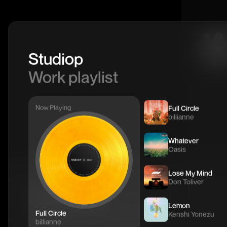
Studiop
Work playlist
Now Playing
Full Circle
billianne
Whatever
Oasis
Lose My Mind
Don Toliver
어떤 문제를
Lemon
해결하고 싶으신가요?
Full Circle
Kenshi Yonezu
billianne