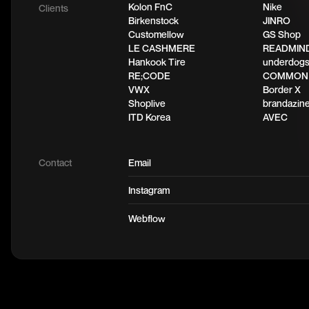
Kolon FnC
Nike
Clients
Birkenstock
JINRO
Customellow
GS Shop
LE CASHMERE
READMIN
Hankook Tire
underdog
RE;CODE
COMMON
VWX
Border X
Shoplive
brandazin
ITD Korea
AVEC
Contact
Email
Instagram
Webflow