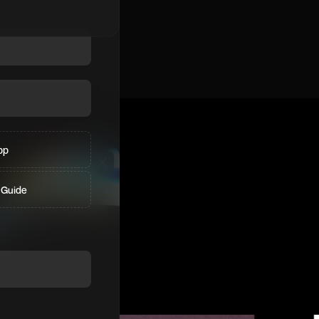
pp
 Guide