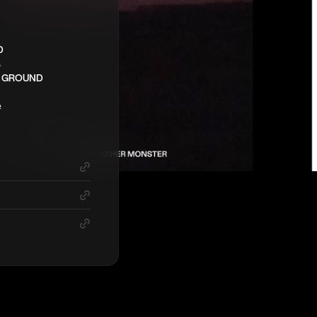
D
s
 GROUND
e