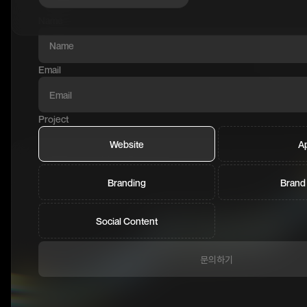
Name
Email
Project
Website
A
Branding
Brand
Social Content
문의하기