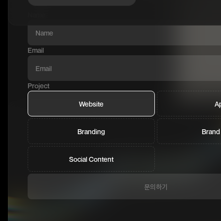
Name
Email
Project
Website
A
Branding
Brand
Social Content
문의하기