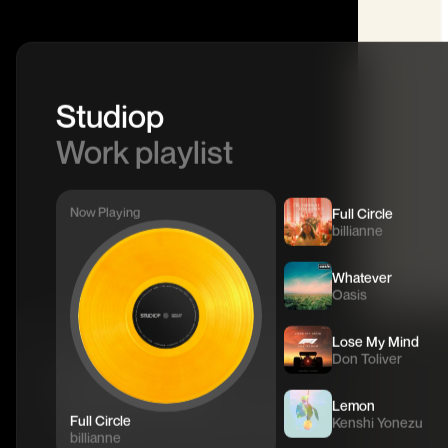
Studiop
Work playlist
Now Playing
Full Circle
billianne
Whatever
Oasis
Lose My Mind
Don Toliver
어떤 문제를
Lemon
해결하고 싶으신가요?
Full Circle
Kenshi Yonezu
billianne