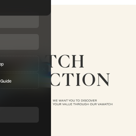
pp
 Guide