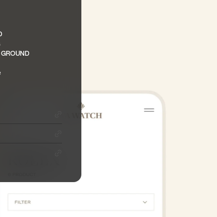
D
s
 GROUND
e