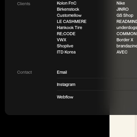
Kolon FnC
Nike
Clients
Birkenstock
JINRO
Customellow
GS Shop
LE CASHMERE
READMIN
Hankook Tire
underdog
RE;CODE
COMMON
VWX
Border X
Shoplive
brandazin
ITD Korea
AVEC
Contact
Email
Instagram
Webflow