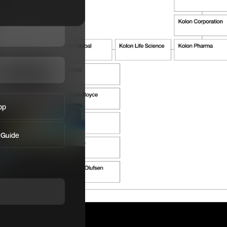
pp
 Guide