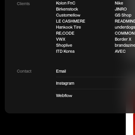
Kolon FnC
Nike
Clients
Birkenstock
JINRO
Customellow
GS Shop
LE CASHMERE
READMIN
Hankook Tire
underdog
RE;CODE
COMMON
VWX
Border X
Shoplive
brandazin
ITD Korea
AVEC
Contact
Email
Instagram
Webflow