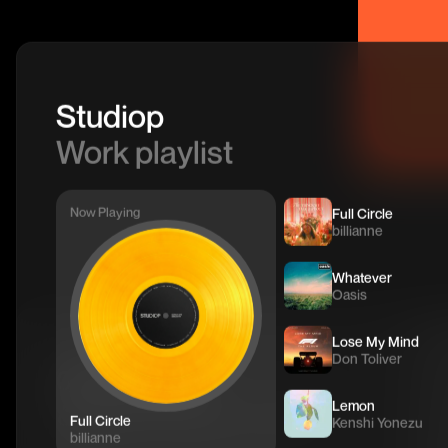
Studiop
Work playlist
Now Playing
Full Circle
billianne
Whatever
Oasis
Lose My Mind
Don Toliver
어떤 문제를
Lemon
해결하고 싶으신가요?
Full Circle
Kenshi Yonezu
billianne