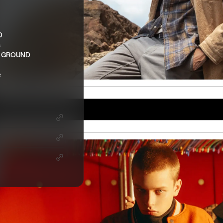
D
s
 GROUND
e