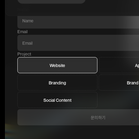
Name
Email
Project
Website
A
Branding
Brand
Social Content
문의하기