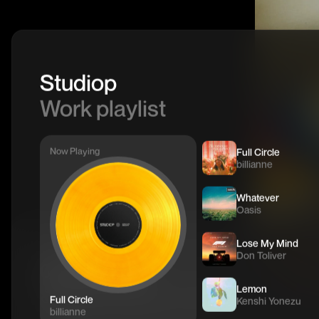
Studiop
Work playlist
Now Playing
Full Circle
billianne
Whatever
Oasis
Lose My Mind
Don Toliver
어떤 문제를
Lemon
해결하고 싶으신가요?
Full Circle
Kenshi Yonezu
billianne