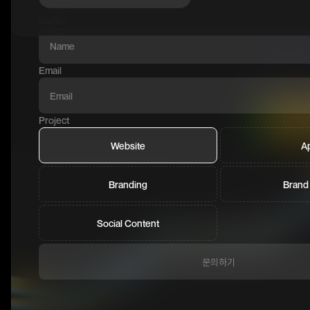
Name
Email
Project
Website
A
Branding
Brand
Social Content
문의하기