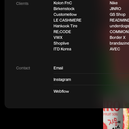
Kolon FnC
Nike
Clients
Birkenstock
JINRO
Customellow
GS Shop
LE CASHMERE
READMIN
Hankook Tire
underdog
RE;CODE
COMMON
VWX
Border X
Shoplive
brandazin
ITD Korea
AVEC
Contact
Email
Instagram
Webflow