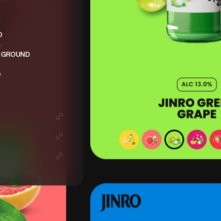
D
s
 GROUND
e